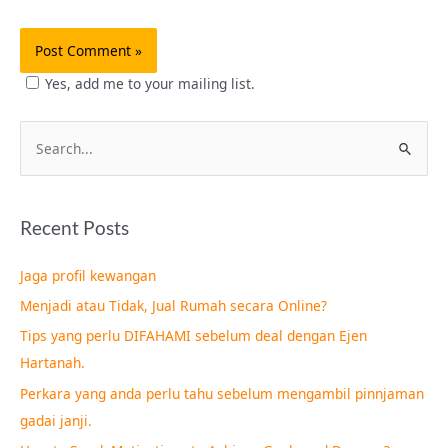
Yes, add me to your mailing list.
S
e
a
Recent Posts
r
c
Jaga profil kewangan
h
Menjadi atau Tidak, Jual Rumah secara Online?
f
Tips yang perlu DIFAHAMI sebelum deal dengan Ejen
o
Hartanah.
r
Perkara yang anda perlu tahu sebelum mengambil pinnjaman
:
gadai janji.