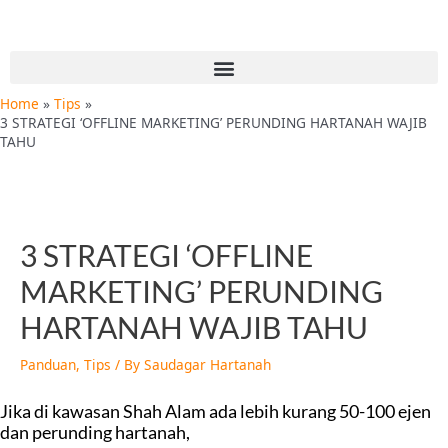
Skip
Post
to
navigation
content
Menu
Home
Tips
3 STRATEGI ‘OFFLINE MARKETING’ PERUNDING HARTANAH WAJIB
TAHU
3 STRATEGI ‘OFFLINE
MARKETING’ PERUNDING
HARTANAH WAJIB TAHU
Panduan
,
Tips
/ By
Saudagar Hartanah
Jika di kawasan Shah Alam ada lebih kurang 50-100 ejen
dan perunding hartanah,