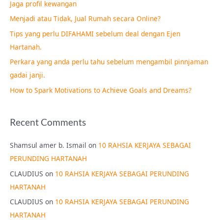
Jaga profil kewangan
h
Menjadi atau Tidak, Jual Rumah secara Online?
f
Tips yang perlu DIFAHAMI sebelum deal dengan Ejen
o
Hartanah.
r
Perkara yang anda perlu tahu sebelum mengambil pinnjaman
:
gadai janji.
How to Spark Motivations to Achieve Goals and Dreams?
Recent Comments
Shamsul amer b. Ismail
on
10 RAHSIA KERJAYA SEBAGAI
PERUNDING HARTANAH
CLAUDIUS
on
10 RAHSIA KERJAYA SEBAGAI PERUNDING
HARTANAH
CLAUDIUS
on
10 RAHSIA KERJAYA SEBAGAI PERUNDING
HARTANAH