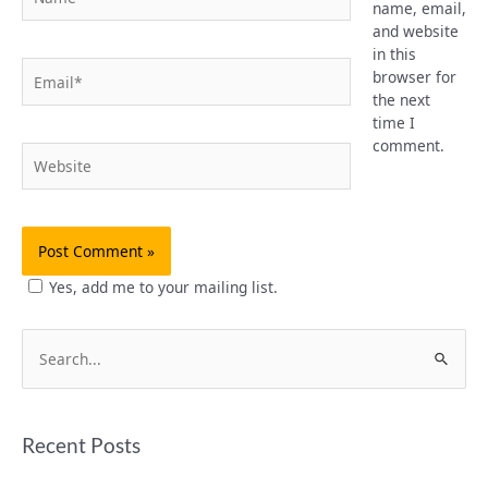
name, email,
and website
in this
Email*
browser for
the next
time I
comment.
Website
Yes, add me to your mailing list.
S
e
a
Recent Posts
r
c