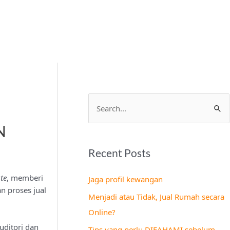
S
e
N
a
Recent Posts
r
c
te
, memberi
Jaga profil kewangan
h
 proses jual
Menjadi atau Tidak, Jual Rumah secara
f
Online?
o
uditori dan
Tips yang perlu DIFAHAMI sebelum