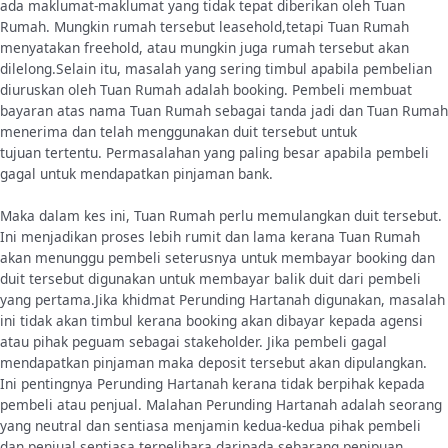
ada maklumat-maklumat yang tidak tepat diberikan oleh Tuan
Rumah. Mungkin rumah tersebut leasehold,tetapi Tuan Rumah
menyatakan freehold, atau mungkin juga rumah tersebut akan
dilelong.Selain itu, masalah yang sering timbul apabila pembelian
diuruskan oleh Tuan Rumah adalah booking. Pembeli membuat
bayaran atas nama Tuan Rumah sebagai tanda jadi dan Tuan Rumah
menerima dan telah menggunakan duit tersebut untuk
tujuan tertentu. Permasalahan yang paling besar apabila pembeli
gagal untuk mendapatkan pinjaman bank.
Maka dalam kes ini, Tuan Rumah perlu memulangkan duit tersebut.
Ini menjadikan proses lebih rumit dan lama kerana Tuan Rumah
akan menunggu pembeli seterusnya untuk membayar booking dan
duit tersebut digunakan untuk membayar balik duit dari pembeli
yang pertama.Jika khidmat Perunding Hartanah digunakan, masalah
ini tidak akan timbul kerana booking akan dibayar kepada agensi
atau pihak peguam sebagai stakeholder. Jika pembeli gagal
mendapatkan pinjaman maka deposit tersebut akan dipulangkan.
Ini pentingnya Perunding Hartanah kerana tidak berpihak kepada
pembeli atau penjual. Malahan Perunding Hartanah adalah seorang
yang neutral dan sentiasa menjamin kedua-kedua pihak pembeli
dan penjual sentiasa terpelihara daripada sebarang penipuan.