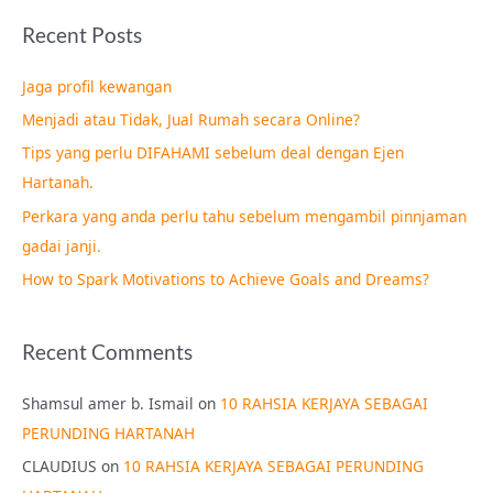
a
Recent Posts
r
c
Jaga profil kewangan
h
Menjadi atau Tidak, Jual Rumah secara Online?
f
Tips yang perlu DIFAHAMI sebelum deal dengan Ejen
o
Hartanah.
r
Perkara yang anda perlu tahu sebelum mengambil pinnjaman
:
gadai janji.
How to Spark Motivations to Achieve Goals and Dreams?
Recent Comments
Shamsul amer b. Ismail
on
10 RAHSIA KERJAYA SEBAGAI
PERUNDING HARTANAH
CLAUDIUS
on
10 RAHSIA KERJAYA SEBAGAI PERUNDING