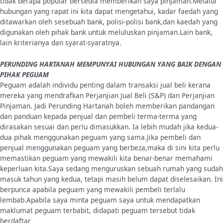
tidak berapa popular bersedia memberikan saya pinjaman.Melalui
hubungan yang rapat ini kita dapat mengetahui, kadar faedah yang
ditawarkan oleh sesebuah bank, polisi-polisi bank,dan kaedah yang
digunakan oleh pihak bank untuk meluluskan pinjaman.Lain bank,
lain kriterianya dan syarat-syaratnya.
PERUNDING HARTANAH MEMPUNYAI HUBUNGAN YANG BAIK DENGAN
PIHAK PEGUAM
Peguam adalah individu penting dalam transaksi jual beli kerana
mereka yang mendrafkan Perjanjian Jual Beli (S&P) dan Perjanjian
Pinjaman. Jadi Perunding Hartanah boleh memberikan pandangan
dan panduan kepada penjual dan pembeli terma-terma yang
dirasakan sesuai dan perlu dimasukkan. Ia lebih mudah jika kedua-
dua pihak menggunakan peguam yang sama.Jika pembeli dan
penjual menggunakan peguam yang berbeza,maka di sini kita perlu
memastikan peguam yang mewakili kita benar-benar memahami
keperluan kita.Saya sedang menguruskan sebuah rumah yang sudah
masuk tahun yang kedua, tetapi masih belum dapat diselesaikan. Ini
berpunca apabila peguam yang mewakili pembeli terlalu
lembab.Apabila saya minta peguam saya untuk mendapatkan
maklumat peguam terbabit, didapati peguam tersebut tidak
berdaftar