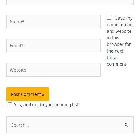
Name*
Save my
name, email,
and website
in this
Email*
browser for
the next
time I
comment.
Website
Yes, add me to your mailing list.
S
e