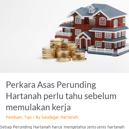
Perunding
Hartanah
perlu
tahu
sebelum
memulakan
kerja
Perkara Asas Perunding
Hartanah perlu tahu sebelum
memulakan kerja
Panduan
,
Tips
/ By
Saudagar Hartanah
Setiap Perunding Hartanah harus mengetahui jenis-jenis hartanah