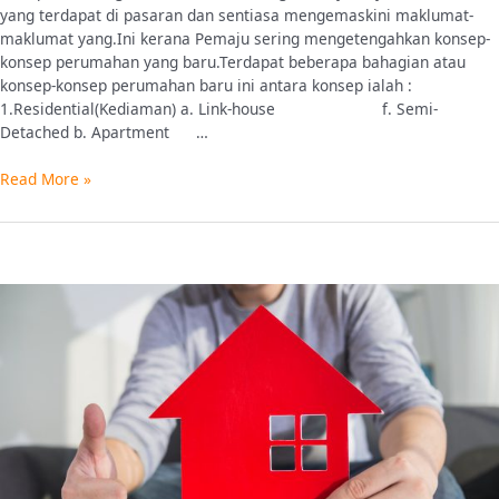
yang terdapat di pasaran dan sentiasa mengemaskini maklumat-
maklumat yang.Ini kerana Pemaju sering mengetengahkan konsep-
konsep perumahan yang baru.Terdapat beberapa bahagian atau
konsep-konsep perumahan baru ini antara konsep ialah :
1.Residential(Kediaman) a. Link-house f. Semi-
Detached b. Apartment …
Read More »
7
LANGKAH
BERMULA
SEBAGAI
PERUNDING
HARTANAH