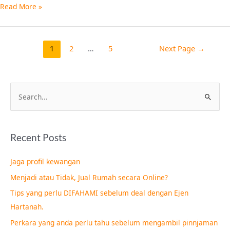
Read More »
1
2
…
5
Next Page
→
S
e
a
Recent Posts
r
c
Jaga profil kewangan
h
Menjadi atau Tidak, Jual Rumah secara Online?
f
Tips yang perlu DIFAHAMI sebelum deal dengan Ejen
o
Hartanah.
r
Perkara yang anda perlu tahu sebelum mengambil pinnjaman
: