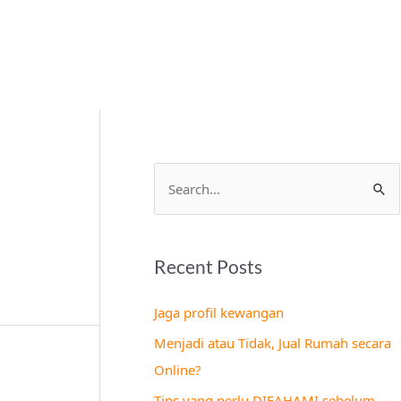
S
e
a
Recent Posts
r
c
Jaga profil kewangan
h
Menjadi atau Tidak, Jual Rumah secara
f
Online?
o
Tips yang perlu DIFAHAMI sebelum