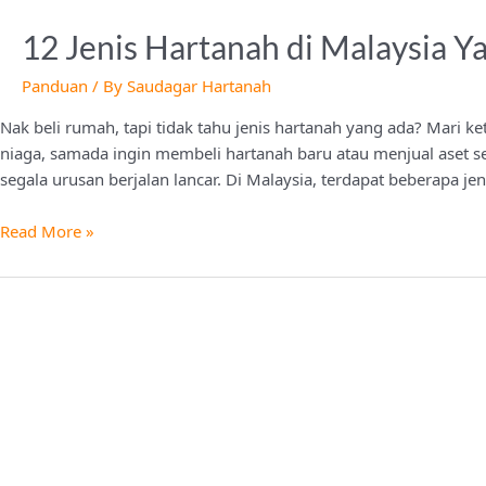
Jenis
Hartanah
12 Jenis Hartanah di Malaysia Y
di
Panduan
/ By
Saudagar Hartanah
Malaysia
Yang
Nak beli rumah, tapi tidak tahu jenis hartanah yang ada? Mari ke
Anda
niaga, samada ingin membeli hartanah baru atau menjual aset sed
Patut
segala urusan berjalan lancar. Di Malaysia, terdapat beberapa je
Tahu
Read More »