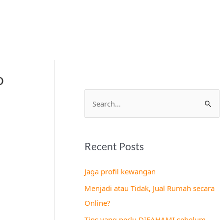
o
S
e
a
Recent Posts
r
c
Jaga profil kewangan
h
Menjadi atau Tidak, Jual Rumah secara
f
Online?
o
Tips yang perlu DIFAHAMI sebelum