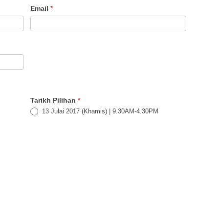
Email
*
Tarikh Pilihan
*
13 Julai 2017 (Khamis) | 9.30AM-4.30PM