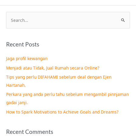
S
e
a
Recent Posts
r
c
Jaga profil kewangan
h
Menjadi atau Tidak, Jual Rumah secara Online?
f
Tips yang perlu DIFAHAMI sebelum deal dengan Ejen
o
Hartanah.
r
Perkara yang anda perlu tahu sebelum mengambil pinnjaman
:
gadai janji.
How to Spark Motivations to Achieve Goals and Dreams?
Recent Comments