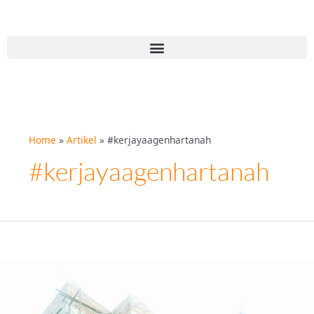
Skip
to
content
Menu
Home
Artikel
#kerjayaagenhartanah
#kerjayaagenhartanah
5
Langkah
Transfomasi
Makan